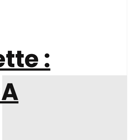
tte :
CA