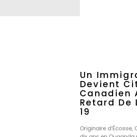
Un Immigr
Devient Ci
Canadien 
Retard De 
19
Originaire d’Écosse, 
dix ans en Ouganda po