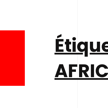
Étique
AFRI