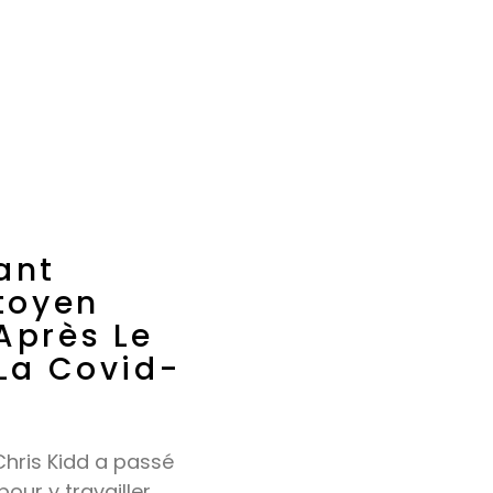
ant
toyen
Après Le
La Covid-
Chris Kidd a passé
ur y travailler,